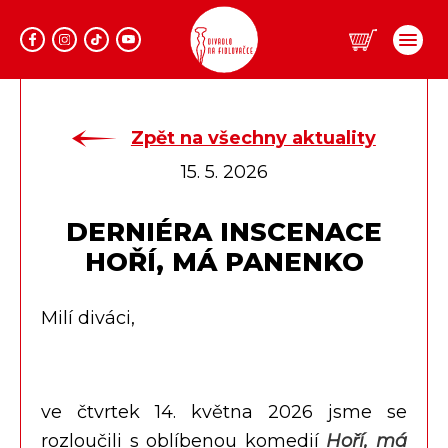
Program
Zpět na všechny aktuality
15. 5. 2026
Repertoár
Prodej
DERNIÉRA INSCENACE
Informace
HOŘÍ, MÁ PANENKO
Lidé
Dárkové vouchery
Klub Fidlovačka
O divadle
Milí diváci,
Hromadné objednávky
Aktuality
Kontakty
O nás
Pronájem divadla
Eshop
ve čtvrtek 14. května 2026 jsme se
Zadaná představení
rozloučili s oblíbenou komedií
Hoří, má
Zájezdy