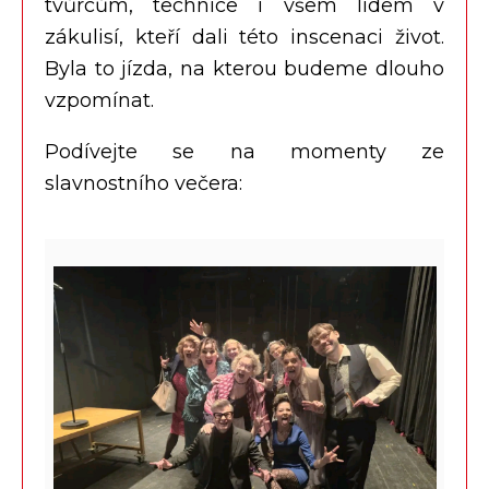
tvůrcům, technice i všem lidem v
zákulisí, kteří dali této inscenaci život.
Byla to jízda, na kterou budeme dlouho
vzpomínat.
Podívejte se na momenty ze
slavnostního večera: