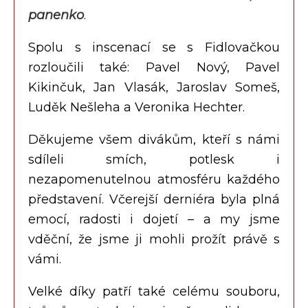
panenko
.
Partnerství
Historie
Spolu s inscenací se s Fidlovačkou
rozloučili také: Pavel Nový, Pavel
Kikinčuk, Jan Vlasák, Jaroslav Someš,
Luděk Nešleha a Veronika Hechter.
Děkujeme všem divákům, kteří s námi
sdíleli smích, potlesk i
nezapomenutelnou atmosféru každého
představení. Včerejší derniéra byla plná
emocí, radosti i dojetí – a my jsme
vděční, že jsme ji mohli prožít právě s
vámi.
Velké díky patří také celému souboru,