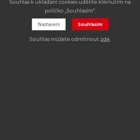
Souhlas k ukládání cookies udělíte kliknutím na
Vaše Divadlo Na Fidlovačce
políčko „Souhlasím".
Nastavení
Souhlasím
Souhlas můžete odmítnout
zde
.
Aktuality
Klub Fidlovačka
Jak se k nám dostanete
Pronájem divadla
Zájezdy
Kontakt
Pokladna:
+420 773 831 705