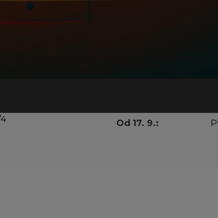
Prázdninov
pokladny
27. 6. – 13. 9.:
P
cka.cz
14. – 16. 9.:
O
/4
Od 17. 9.:
P