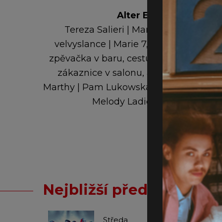
Alter Ega
Tereza Salieri
|
Manželka řeckého
velvyslance
|
Marie 7, prošedivělý pán
zpěvačka v baru, cestující, žena v banc
zákaznice v salonu, anděl
|
Angelgirl
Marthy
|
Pam Lukowská
|
Členky orches
Melody Ladies (basa)
Nejbližší představení
Náš web p
uživatelsk
Středa