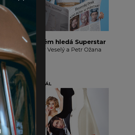
ch
Betlém hledá Superstar
islav
Petr Veselý a Petr Ožana
nt,
alásek
MUZIKÁL
 efektivní
a
na políčko