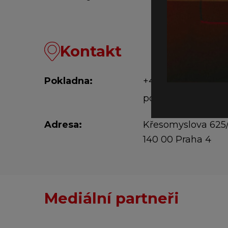
Kontakt
Pokladna:
+420 773 831 705
pokladna@fidlova
Adresa:
Křesomyslova 625
140 00 Praha 4
Mediální partneři