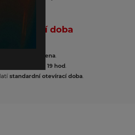
á otevírací doba
okladna je
uzavřena
.
tevřeno od
16 do 19 hod
.
latí
standardní otevírací doba
.