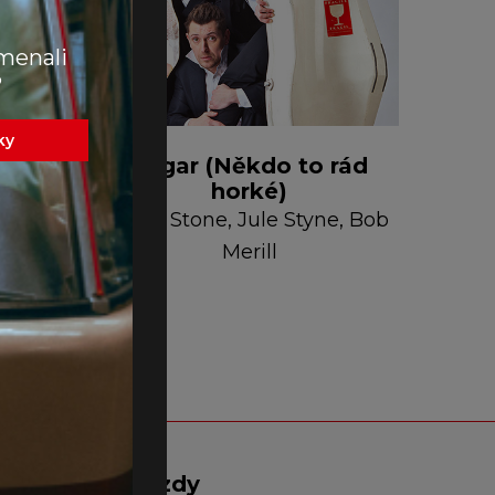
menali
?
ky
Sugar (Někdo to rád
horké)
David
Peter Stone, Jule Styne, Bob
Merill
vadla
Zájezdy