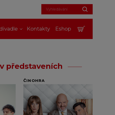
divadle
Kontakty
Eshop
tuality
nás
 v představeních
onájem divadla
daná představení
ČINOHRA
jezdy
rtnerství
storie