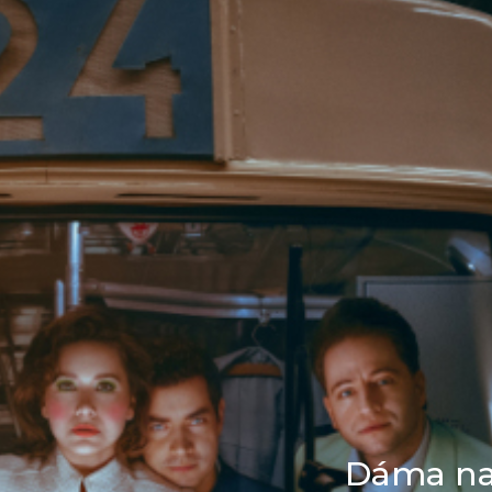
Připravujeme
,
e,
Dáma na kolejí
Vratislav Blažek, Lad
tru
Rychman, Jiří Baža
Vlastimil Hála, Jiří M
MUZIKÁL
Cookies
oužívá cookies. Díky tomu vám můžeme nabídnout více
Dáma n
ý zážitek. Souhlas k ukládání cookies udělíte kliknutím 