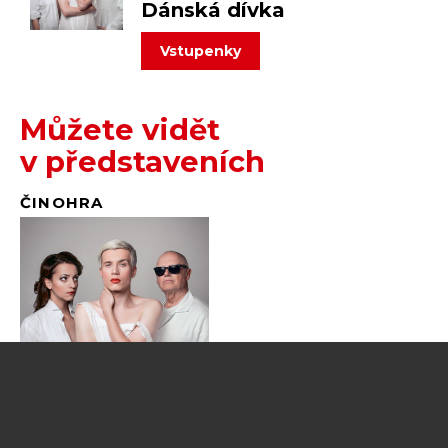
Dánská dívka
vstupenky
Můžete vidět
v představeních
ČINOHRA
Bude
končit
Dánská dívka