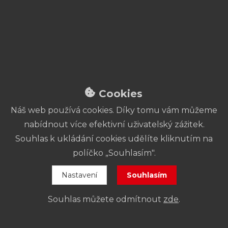
Kontakt
Pokladna:
+420 773 831 705
pokladna@fidlovacka.cz
Adresa:
Křesomyslova 625/4
140 00 Praha 4
Cookies
Náš web používá cookies. Díky tomu vám můžeme
Prázdninová otevírací
nabídnout více efektivní uživatelský zážitek.
doba pokladny
Souhlas k ukládání cookies udělíte kliknutím na
políčko „Souhlasím".
27. 6. – 13. 9.:
Pokladna je
uzavřena
.
Nastavení
Souhlasím
14. – 16. 9.:
Otevřeno od
16 do 19 hod
.
Od 17. 9.:
Platí
standardní otevírací
Souhlas můžete odmítnout
zde
.
doba
.