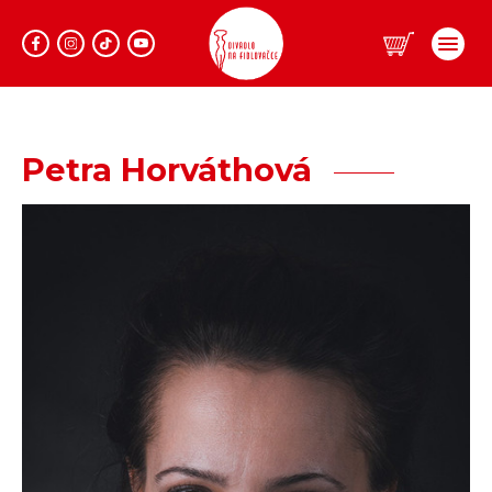
Program
Petra Horváthová
Repertoár
Prodej
Informace
Lidé
Dárkové vouchery
Klub Fidlovačka
O divadle
Hromadné objednávky
Aktuality
Kontakty
O nás
Pronájem divadla
Eshop
Zadaná představení
Zájezdy