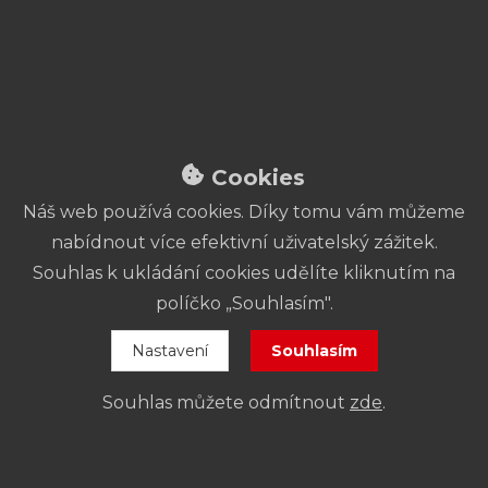
Pokladna:
+420 773 831 705
pokladna@fidlovacka.cz
Adresa:
Křesomyslova 625/4
140 00 Praha 4
Cookies
Náš web používá cookies. Díky tomu vám můžeme
Prázdninová otevírací
nabídnout více efektivní uživatelský zážitek.
doba pokladny
Souhlas k ukládání cookies udělíte kliknutím na
políčko „Souhlasím".
27. 6. – 13. 9.:
Pokladna je
uzavřena
.
14. – 16. 9.:
Otevřeno od
16 do 19 hod
.
Nastavení
Souhlasím
Od 17. 9.:
Platí
standardní otevírací
Souhlas můžete odmítnout
zde
.
doba
.