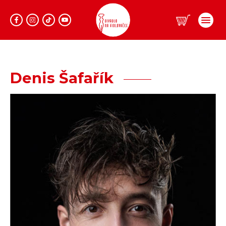
Program
Denis Šafařík
Repertoár
Prodej
Informace
Lidé
Dárkové vouchery
Klub Fidlovačka
O divadle
Hromadné objednávky
Aktuality
Kontakty
O nás
Pronájem divadla
Eshop
Zadaná představení
Zájezdy