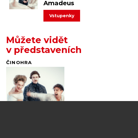
Amadeus
vstupenky
Můžete vidět
v představeních
ČINOHRA
Amadeus