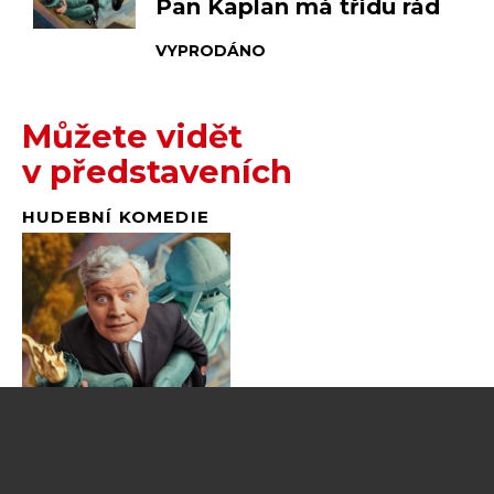
Pan Kaplan má třídu rád
VYPRODÁNO
Můžete vidět
v představeních
HUDEBNÍ KOMEDIE
Pan Kaplan má