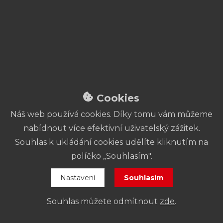
Kontakt
Pokladna:
+420 773 831 705
pokladna@fidlovacka.cz
Adresa:
Křesomyslova 625/4
140 00 Praha 4
Cookies
Náš web používá cookies. Díky tomu vám můžeme
Prázdninová otevírací
nabídnout více efektivní uživatelský zážitek.
doba pokladny
Souhlas k ukládání cookies udělíte kliknutím na
políčko „Souhlasím".
27. 6. – 13. 9.:
Pokladna je
uzavřena
.
Nastavení
Souhlasím
14. – 16. 9.:
Otevřeno od
16 do 19 hod
.
Od 17. 9.:
Platí
standardní otevírací
Souhlas můžete odmítnout
zde
.
doba
.