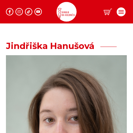
Program
Jindřiška Hanušová
Repertoár
Prodej
Informace
Lidé
Dárkové vouchery
Klub Fidlovačka
O divadle
Hromadné objednávky
Aktuality
Kontakty
O nás
Pronájem divadla
Eshop
Zadaná představení
Zájezdy