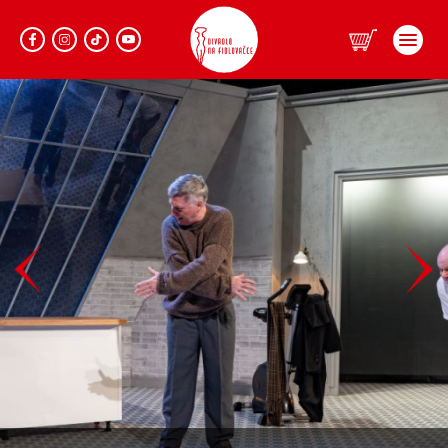
Program
Repertoár
Prodej
Informace
Lidé
Dárkové vouchery
Klub Fidlovačka
O divadle
Hromadné objednávky
Aktuality
Kontakty
O nás
Pronájem divadla
Eshop
Zadaná představení
Zájezdy