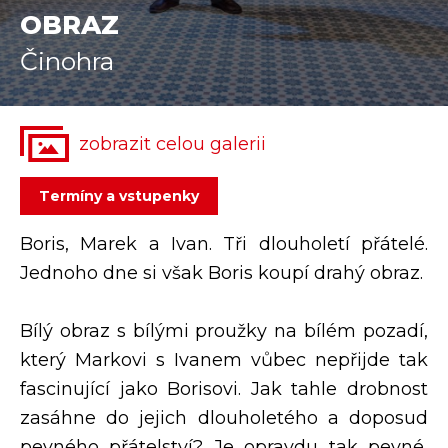
OBRAZ
Partnerství
Historie
Činohra
zobrazit celou galerii
termíny a vstupenky
Boris, Marek a Ivan. Tři dlouholetí přátelé.
Jednoho dne si však Boris koupí drahý obraz.
Bílý obraz s bílými proužky na bílém pozadí,
který Markovi s Ivanem vůbec nepřijde tak
fascinující jako Borisovi. Jak tahle drobnost
zasáhne do jejich dlouholetého a doposud
pevného přátelství? Je opravdu tak pevné,