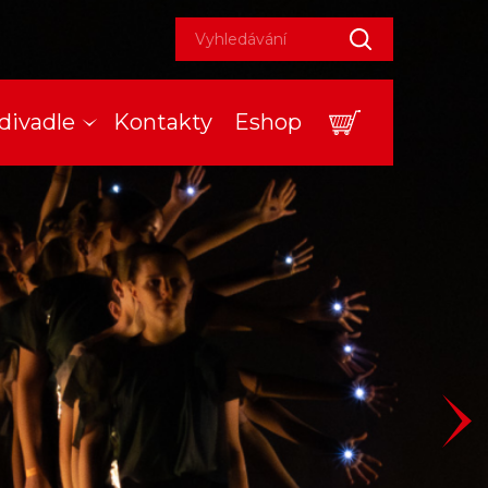
divadle
Kontakty
Eshop
tuality
nás
onájem divadla
daná představení
jezdy
rtnerství
storie