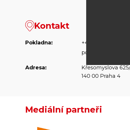
Kontakt
Pokladna:
+420 773 831 705
pokladna@fidlova
Adresa:
Křesomyslova 625
140 00 Praha 4
Mediální partneři