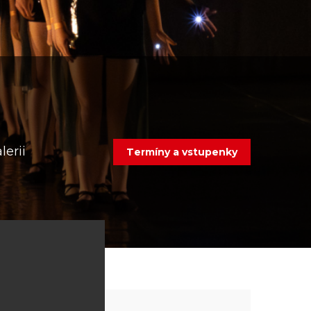
lerii
termíny a vstupenky