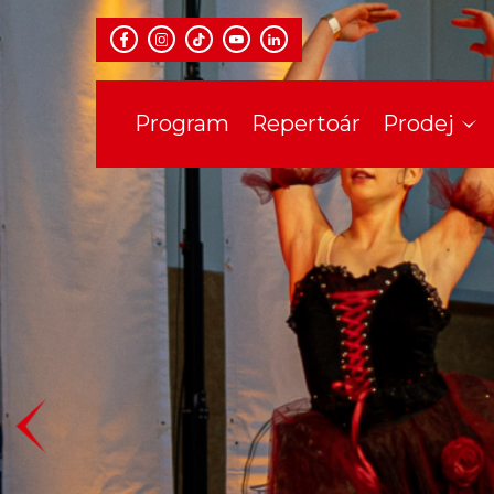
Program
Repertoár
Prodej
Informace
Dárkové v
Klub Fidl
Hromadné