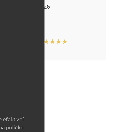
24. 5. 2026
ení:
60 min.
Ne
ků:
4,9/5
 efektivní
na políčko