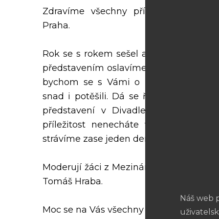
Zdravíme všechny příznivce taneční
Praha.
Rok se s rokem sešel a my hrdě můžem
představením oslavíme 15 let trvání tan
bychom se s Vámi o naši radost z pov
snad i potěšili. Dá se říct již tradič
představení v Divadle Na Fidlovačce
příležitost nenecháte v neděli 24. 5.
strávíme zase jeden den plný tance.
Moderují žáci z Mezinárodní konzervato
Tomáš Hraba.
Náš web p
Moc se na Vás všechny těšíme.
uživatelsk