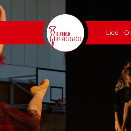
Lidé
O 
Ak
ouchery
O 
ovačka
Pr
 objednávky
Za
Zá
Pa
Hi