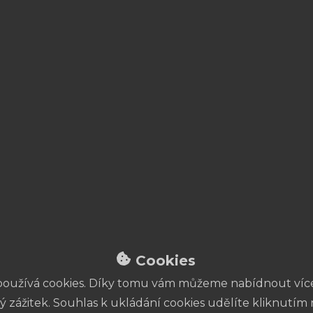
ho studia Baby dance
Premiéra:
Délka představ
Přestávka:
e říci, že závěrečným
ečního studia. Moc rádi
Hodnocení divá
edené práce podělili,
ně, na našem závěrečném
. Doufáme, že si tuto
 2026 ujít, a že spolu
ře Praha Alex Bednář a
Cookies
oužívá cookies. Díky tomu vám můžeme nabídnout více
ý zážitek. Souhlas k ukládání cookies udělíte kliknutím 