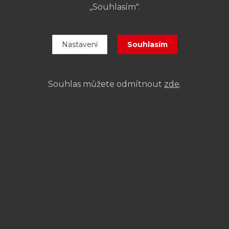
„Souhlasím".
Nastavení
Souhlasím
Souhlas můžete odmítnout
zde
.
Jak se k nám dostanete
Pronájem di