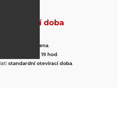
á otevírací doba
okladna je
uzavřena
.
tevřeno od
16 do 19 hod
.
latí
standardní otevírací doba
.