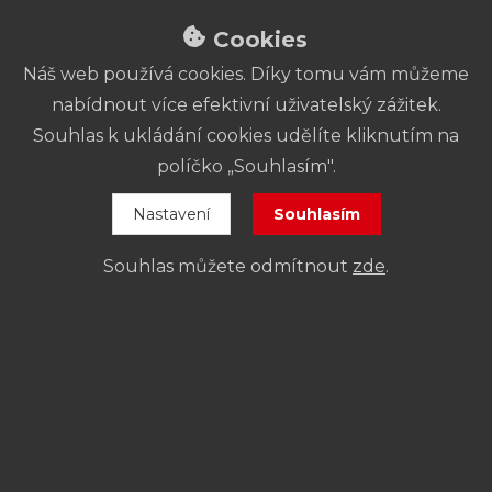
Prázdninová otevírací
Cookies
doba pokladny
Náš web používá cookies. Díky tomu vám můžeme
nabídnout více efektivní uživatelský zážitek.
27. 6. – 13. 9.:
Pokladna je
uzavřena
.
Souhlas k ukládání cookies udělíte kliknutím na
14. – 16. 9.:
Otevřeno od
16 do 19 hod
.
políčko „Souhlasím".
Od 17. 9.:
Platí
standardní otevírací
Nastavení
Souhlasím
doba
.
Souhlas můžete odmítnout
zde
.
Mediální partneři