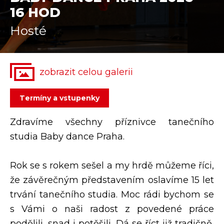
16 HOD
Partnerství
Historie
Hosté
zobrazit celou galerii
termíny a vstupenky
Zdravíme všechny příznivce tanečního
studia Baby dance Praha.
Rok se s rokem sešel a my hrdě můžeme říci,
že závěrečným představením oslavíme 15 let
trvání tanečního studia. Moc rádi bychom se
s Vámi o naši radost z povedené práce
podělili, snad i potěšili. Dá se říct již tradičně,