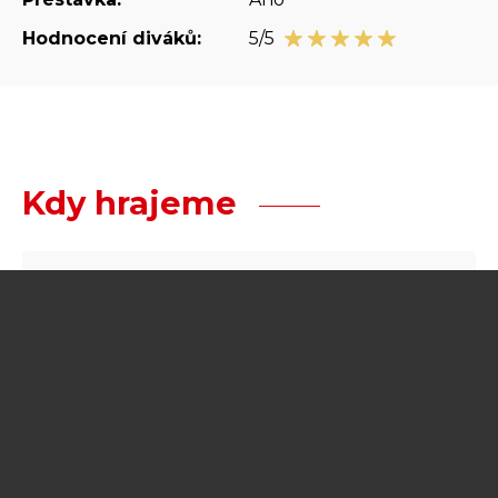
Hodnocení diváků:
5/5
Kdy hrajeme
Žádná budoucí přestavení.